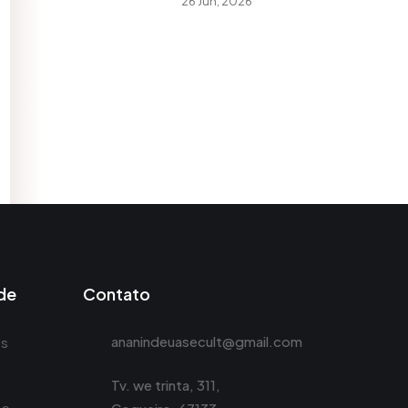
26 Jun, 2026
ade
Contato
ananindeuasecult@gmail.com
es
Tv. we trinta, 311,
de