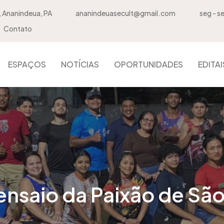
, Ananindeua, PA
ananindeuasecult@gmail.com
seg - s
Contato
ESPAÇOS
NOTÍCIAS
OPORTUNIDADES
EDITAI
saio da Paixão de Sã