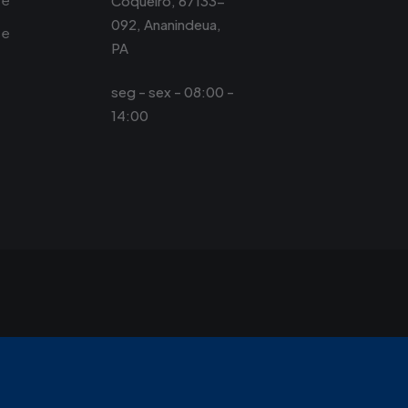
Coqueiro, 67133-
092, Ananindeua,
de
PA
seg - sex - 08:00 -
14:00